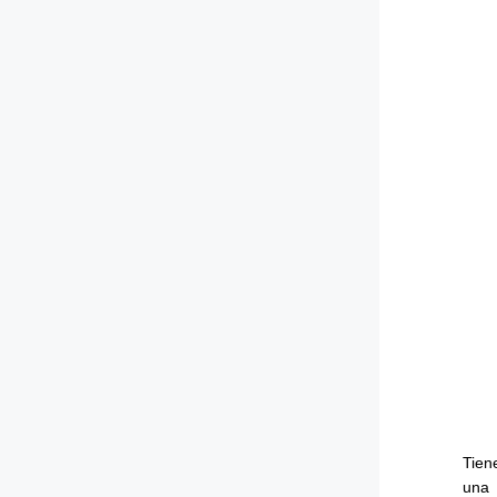
Tien
una