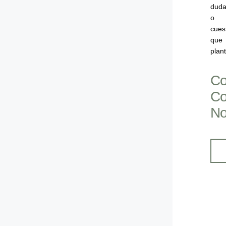
dud
o
cues
que
plan
Co
C
No