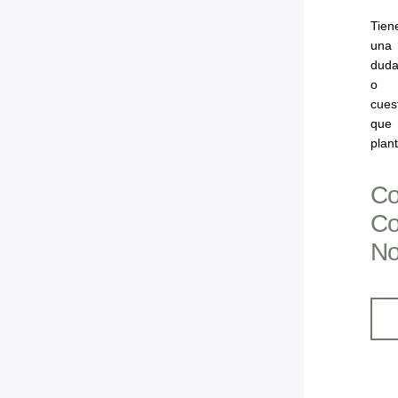
Tien
una
dud
o
cues
que
plan
Co
C
No