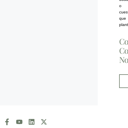
o
cues
que
plan
Co
C
No