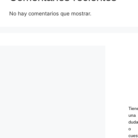
No hay comentarios que mostrar.
Tien
una
dud
o
cues