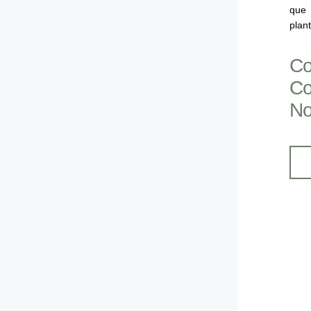
que
plan
Co
C
No