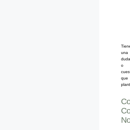
Tien
una
dud
o
cues
que
plan
Co
C
No